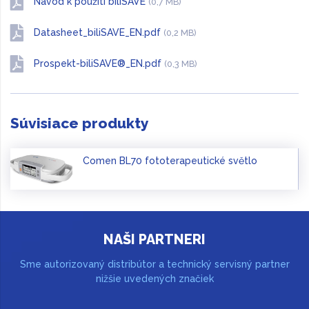
Návod k použití biliSAVE
(0,7 MB)
Datasheet_biliSAVE_EN.pdf
(0,2 MB)
Prospekt-biliSAVE®_EN.pdf
(0,3 MB)
Súvisiace produkty
Comen BL70 fototerapeutické světlo
NAŠI PARTNERI
Sme autorizovaný distribútor a technický servisný partner
nižšie uvedených značiek