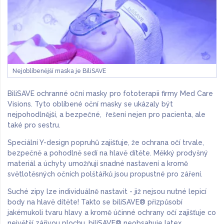
Nejoblíbenější maska je BiliSAVE
BiliSAVE ochranné oční masky pro fototerapii firmy Med Care
Visions. Tyto oblíbené oční masky se ukázaly být
nejpohodlnější, a bezpečné, řešení nejen pro pacienta, ale
také pro sestru.
Speciální Y-design popruhů zajišťuje, že ochrana očí trvale,
bezpečně a pohodlně sedí na hlavě dítěte. Měkký prodyšný
materiál a úchyty umožňují snadné nastavení a kromě
světlotěsných očních polštářků jsou propustné pro záření.
Suché zipy lze individuálně nastavit - již nejsou nutné lepicí
body na hlavě dítěte! Takto se biliSAVE® přizpůsobí
jakémukoli tvaru hlavy a kromě účinné ochrany očí zajišťuje co
největší zářivou plochu. biliSAVE® neobsahuje latex.