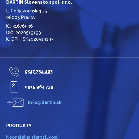
DARTIN Slovensko spol. s r.o.
Ľ. Podjavorinskej 25
08005 Prešov
IČ: 31676936
DIČ: 2020519193
IČ DPH: SK2020519193
0517 734 403
0915 964 739
info@dartin.sk
PRODUKTY
Neonatálna starostlivosť