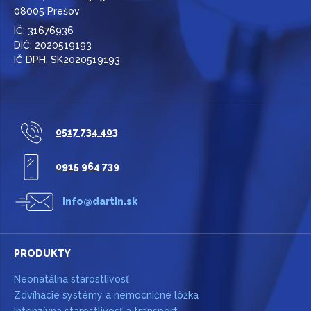
08005 Prešov
IČ: 31676936
DIČ: 2020519193
IČ DPH: SK2020519193
0517 734 403
0915 964 739
info@dartin.sk
PRODUKTY
Neonatálna starostlivosť
Zdvíhacie systémy a nemocničné lôžka