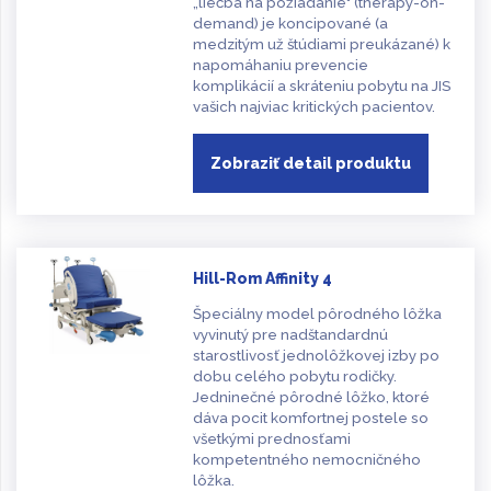
„liečba na požiadanie" (therapy-on-
demand) je koncipované (a
medzitým už štúdiami preukázané) k
napomáhaniu prevencie
komplikácií a skráteniu pobytu na JIS
vašich najviac kritických pacientov.
Zobraziť detail produktu
Hill-Rom Affinity 4
Špeciálny model pôrodného lôžka
vyvinutý pre nadštandardnú
starostlivosť jednolôžkovej izby po
dobu celého pobytu rodičky.
Jedninečné pôrodné lôžko, ktoré
dáva pocit komfortnej postele so
všetkými prednosťami
kompetentného nemocničného
lôžka.