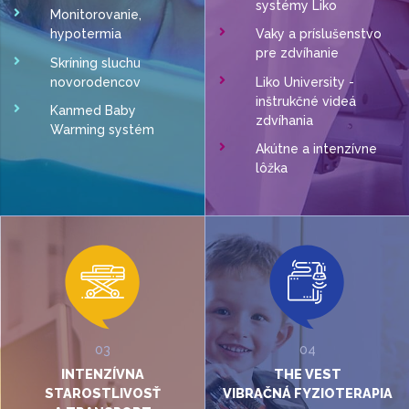
systémy Liko
Monitorovanie,
hypotermia
Vaky a príslušenstvo
pre zdvíhanie
Skríning sluchu
novorodencov
Liko University -
inštrukčné videá
Kanmed Baby
zdvíhania
Warming systém
Akútne a intenzívne
lôžka
03
04
INTENZÍVNA
THE VEST
STAROSTLIVOSŤ
VIBRAČNÁ FYZIOTERAPIA