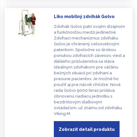
Liko mobilný zdvihák Golvo
Zdvihák Golvo patrí svojím dizajnom
a funkčnosťou medzi jedinečné.
Zdvíhací mechanizmus zdviháku
Golvo je chránený celosvetovým
patentom. Spoločne so širokou
ponukou zdvíhacích závesov, viest a
ďalšieho príslušenstva sa stáva
ideálnym zdvihákom pre väčšinu
bežných situácií pri zdvíhaní a
presune pacientov. Je možné ho
použiť aj pre nácvik chôdze. Nová
rada Golvo 9000 teraz pridáva
obnovenú riadiacu jednotku s
bezdrôtovým diaľkovým
ovládačom, už známu od zdviháku
Viking M.
Zobraziť detail produktu