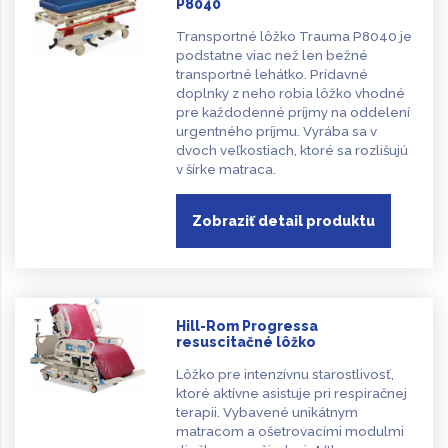
P8040
Transportné lôžko Trauma P8040 je
podstatne viac než len bežné
transportné lehátko. Prídavné
doplnky z neho robia lôžko vhodné
pre každodenné príjmy na oddelení
urgentného príjmu. Vyrába sa v
dvoch veľkostiach, ktoré sa rozlišujú
v šírke matraca.
Zobraziť detail produktu
Hill-Rom Progressa
resuscitačné lôžko
Lôžko pre intenzívnu starostlivosť,
ktoré aktívne asistuje pri respiračnej
terapii. Vybavené unikátnym
matracom a ošetrovacími modulmi