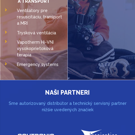
A TRANSPORT
Ventilátory pre
resuscitáciu, transport
a MRI
Trysková ventilácia
Vapotherm Hi-VNI
vysokoprietoková
terapia
Emergency systems
NAŠI PARTNERI
Sme autorizovaný distribútor a technický servisný partner
nižšie uvedených značiek