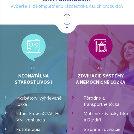
Vyberte si z kompletného rázcestníka našich produktov
01
02
NEONATÁLNA
ZDVÍHACIE SYSTÉMY
STAROSTLIVOSŤ
A NEMOCNIČNÉ LÔŽKA
Inkubátory, vyhrievané
Pôrodné a
lôžka
transportné lôžka
Infant Flow nCPAP, Hi-
Mobilné zdviháky Liko
VNI, ventilácia
a Dartlift
Fototerapia
Stropné zdvíhacie