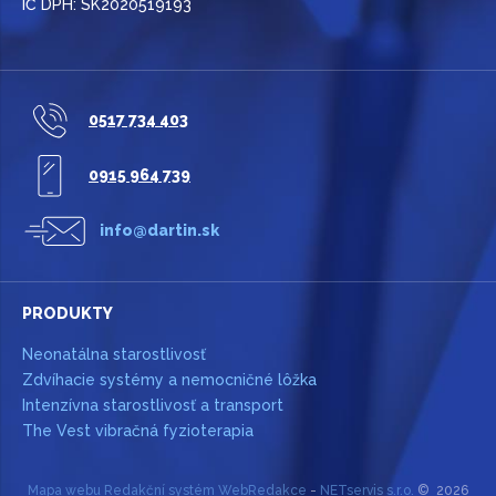
IČ DPH: SK2020519193
0517 734 403
0915 964 739
info@dartin.sk
PRODUKTY
Neonatálna starostlivosť
Zdvíhacie systémy a nemocničné lôžka
Intenzívna starostlivosť a transport
The Vest vibračná fyzioterapia
Mapa webu
Redakční systém
WebRedakce
-
NETservis s.r.o.
© 2026