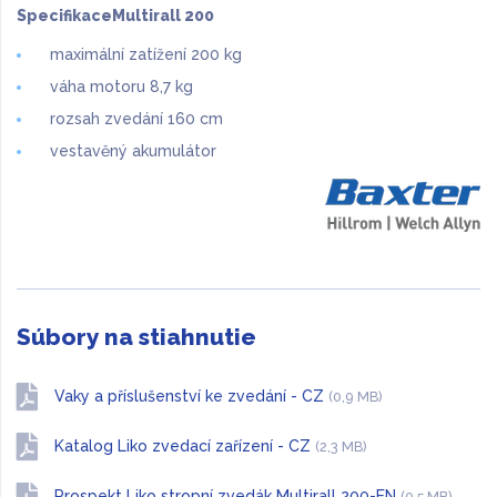
SpecifikaceMultirall 200
maximální zatížení 200 kg
váha motoru 8,7 kg
rozsah zvedání 160 cm
vestavěný akumulátor
Súbory na stiahnutie
Vaky a příslušenství ke zvedání - CZ
(0,9 MB)
Katalog Liko zvedací zařízení - CZ
(2,3 MB)
Prospekt Liko stropní zvedák Multirall 200-EN
(0,5 MB)