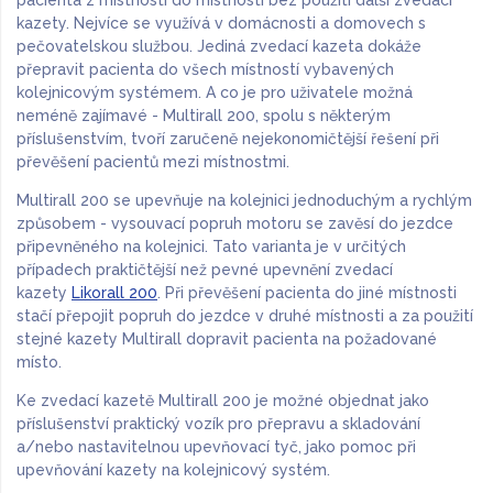
pacienta z místnosti do místnosti bez použití další zvedací
kazety. Nejvíce se využívá v domácnosti a domovech s
pečovatelskou službou. Jediná zvedací kazeta dokáže
přepravit pacienta do všech místností vybavených
kolejnicovým systémem. A co je pro uživatele možná
neméně zajímavé - Multirall 200, spolu s některým
příslušenstvím, tvoří zaručeně nejekonomičtější řešení při
převěšení pacientů mezi místnostmi.
Multirall 200 se upevňuje na kolejnici jednoduchým a rychlým
způsobem - vysouvací popruh motoru se zavěsí do jezdce
připevněného na kolejnici. Tato varianta je v určitých
případech praktičtější než pevné upevnění zvedací
kazety
Likorall 200
. Při převěšení pacienta do jiné místnosti
stačí přepojit popruh do jezdce v druhé místnosti a za použití
stejné kazety Multirall dopravit pacienta na požadované
místo.
Ke zvedací kazetě Multirall 200 je možné objednat jako
příslušenství praktický vozík pro přepravu a skladování
a/nebo nastavitelnou upevňovací tyč, jako pomoc při
upevňování kazety na kolejnicový systém.