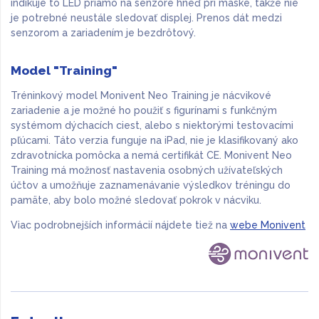
indikuje to LED priamo na senzore hneď pri maske, takže nie
je potrebné neustále sledovať displej. Prenos dát medzi
senzorom a zariadením je bezdrôtový.
Model "Training"
Tréninkový model Monivent Neo Training je nácvikové
zariadenie a je možné ho použiť s figurínami s funkčným
systémom dýchacích ciest, alebo s niektorými testovacími
pľúcami. Táto verzia funguje na iPad, nie je klasifikovaný ako
zdravotnícka pomôcka a nemá certifikát CE. Monivent Neo
Training má možnosť nastavenia osobných užívateľských
účtov a umožňuje zaznamenávanie výsledkov tréningu do
pamäte, aby bolo možné sledovať pokrok v nácviku.
Viac podrobnejších informácií nájdete tiež na
webe Monivent