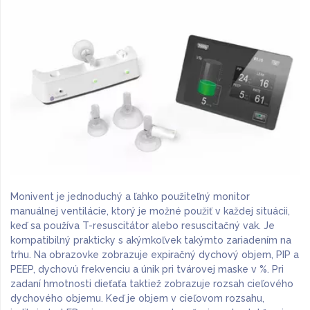
Monivent je jednoduchý a ľahko použiteľný monitor
manuálnej ventilácie, ktorý je možné použiť v každej situácii,
keď sa používa T-resuscitátor alebo resuscitačný vak. Je
kompatibilný prakticky s akýmkoľvek takýmto zariadením na
trhu. Na obrazovke zobrazuje expiračný dychový objem, PIP a
PEEP, dychovú frekvenciu a únik pri tvárovej maske v %. Pri
zadaní hmotnosti dieťaťa taktiež zobrazuje rozsah cieľového
dychového objemu. Keď je objem v cieľovom rozsahu,