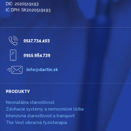
DIČ: 2020519193
IČ DPH: SK2020519193
0517 734 403
0915 964 739
info@dartin.sk
PRODUKTY
Neonatálna starostlivosť
Zdvíhacie systémy a nemocničné lôžka
Intenzívna starostlivosť a transport
The Vest vibračná fyzioterapia